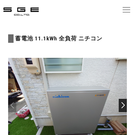
会社案内
蓄電池 11.1kWh 全負荷 ニチコン
事業案内
施工の流れ
施工事例
お客様の声
お知らせ
お問合せ