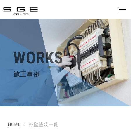
会社案内
事業案内
WORKS
施工の流れ
施工事例
施工事例
お客様の声
お知らせ
HOME
>
外壁塗装一覧
お問合せ