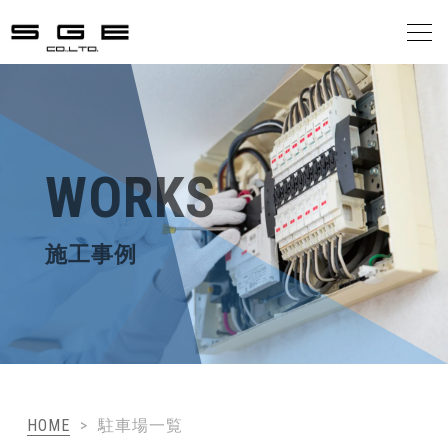
会社案内
事業案内
WORKS
施工の流れ
施工事例
施工事例
お客様の声
お知らせ
HOME
>
駐車場一覧
お問合せ